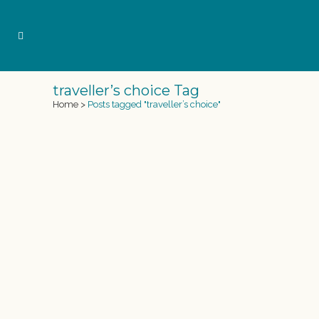
traveller’s choice Tag
Home
>
Posts tagged "traveller’s choice"
SIRENAS ACADEMY TRAVELLER’S
CHOICE 2020
Un año más desde su inscripción en la la
plataforma mundial Tripadvisor nuestra
escuela de Sirenas y tritones : Sirenas
Mediterranean Academy, recibe el
reconocimiento: Tripadvisor Traveller' choice
2020 best of the best (elección de los