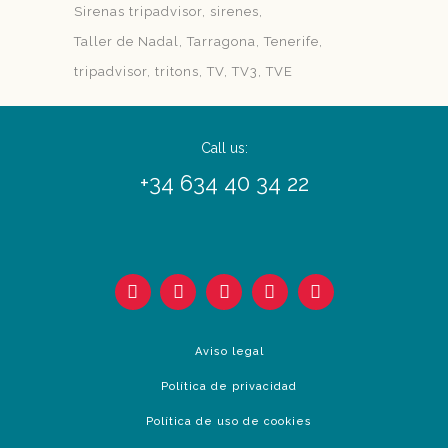
Sirenas tripadvisor
sirenes
Taller de Nadal
Tarragona
Tenerife
tripadvisor
tritons
TV
TV3
TVE
Call us:
+34 634 40 34 22
Aviso legal
Política de privacidad
Política de uso de cookies