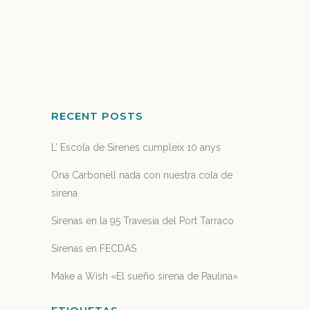
viajeros, el mejor de los mejores).
Establecidos en 2002, los...
25 agosto, 2020
RECENT POSTS
L’ Escola de Sirenes cumpleix 10 anys
Ona Carbonell nada con nuestra cola de
sirena
Sirenas en la 95 Travesía del Port Tarraco
Sirenas en FECDAS
Make a Wish «El sueño sirena de Paulina»