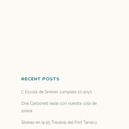
vacaciones de Navidad convirtiéndote en
Sirena y nadando como un delfín. También
aprenderás el origen de las sirenas, como
proteger el medio marino, y el mediterráneo.
Harás deporte divirtiéndote y aprenderás
trucos de sirenas. Un Taller de Nadal único...
25 noviembre, 2017
RECENT POSTS
L’ Escola de Sirenes cumpleix 10 anys
Ona Carbonell nada con nuestra cola de
sirena
Sirenas en la 95 Travesía del Port Tarraco