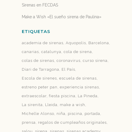
Sirenas en FECDAS
Make a Wish «El sueño sirena de Paulina»
ETIQUETAS
academia de sirenas
Aquopolis
Barcelona
canarias
catalunya
cola de sirena
colas de sirenas
coronavirus
curso sirena
Diari de Tarragona
El País
Escola de sirenes
escuela de sirenas
estreno peter pan
experiencia sirenas
extraescolar
fiesta piscina
La Pineda
La sirenita
Lleida
make a wish
Michelle Alonso
niña
piscina
portada
prensa
regalos de cumpleaños originales
salou
sirena
sirenas
sirenas academy