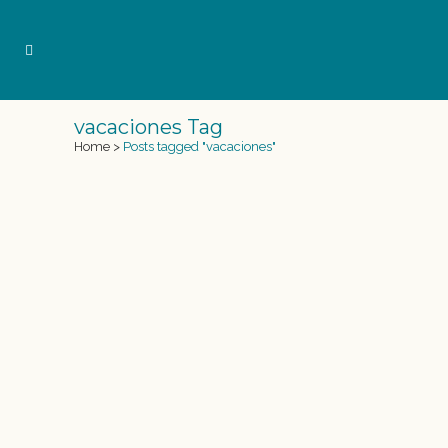
vacaciones Tag
Home
>
Posts tagged "vacaciones"
TALLER DE NAVIDAD SIRENAS
2017. APUNTATE!!
Taller de Navidad Sirenas 2017. Disfruta de tus