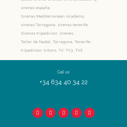
sirenas españa
Sirenas Mediterranean Academy
sirenas Tarragona
sirenas tenerife
Sirenas tripadvisor
sirenes
Taller de Nadal
Tarragona
Tenerife
tripadvisor
tritons
TV
TV3
TVE
Call us:
+34 634 40 34 22