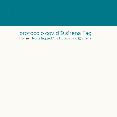
protocolo covid19 sirena Tag
Home
>
Posts tagged "protocolo covid19 sirena"
PROTOCOLO SIRENAS ACADEMY
COVID-19
Covid-19 y experiencias sirenas Para poder
prevenir al máximo los contagios y la
propagación del virus, hemos tomado
medidas de higiene y seguridad adaptadas a
la situación actual. Estas son importantes para
la salud tanto vuestra como nuestra, y por